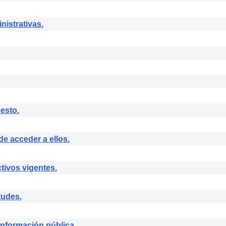
istrativas.
esto.
e acceder a ellos.
tivos vigentes.
tudes.
información pública.